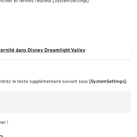
fichier et fermez l’éditeur.[SystemSettings]
ternité dans Disney Dreamlight Valley
ntrez le texte supplémentaire suivant sous
[SystemSettings]
:
mer !
p