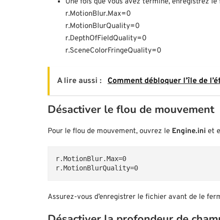
Une fois que vous avez terminé, enregistrez le 
r.MotionBlur.Max=0
r.MotionBlurQuality=0
r.DepthOfFieldQuality=0
r.SceneColorFringeQuality=0
A lire aussi :
Comment débloquer l’île de l’é
Désactiver le flou de mouvement
Pour le flou de mouvement, ouvrez le
Engine.ini
et e
r.MotionBlur.Max=0
r.MotionBlurQuality=0
Assurez-vous d’enregistrer le fichier avant de le fer
Désactiver la profondeur de cham