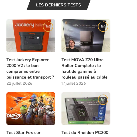
LES DERNIERS TESTS
9.0
9.0
Test Jackery Explorer
Test MOVA Z70 Ultra
2000 V2 : le bon
Roller Complete : le
compromis entre
haut de gamme à
puissance et transport ?
rouleau passé au crible
22 juillet 2026
17 juillet 2026
8.0
9.0
Test Star Fox sur
Test du Rheidon PC200