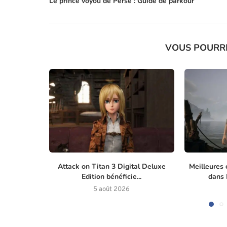
Le prince voyou de Perse : Guide de parkour
VOUS POURR
Attack on Titan 3 Digital Deluxe
Meilleures 
Edition bénéficie...
dans M
5 août 2026