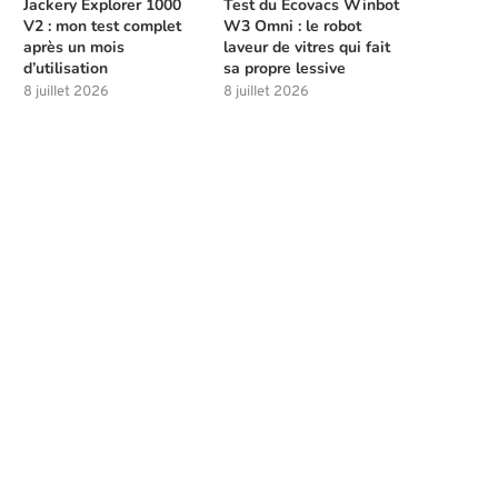
Jackery Explorer 1000
Test du Ecovacs Winbot
V2 : mon test complet
W3 Omni : le robot
après un mois
laveur de vitres qui fait
d’utilisation
sa propre lessive
8 juillet 2026
8 juillet 2026
Meilleures compétences à débloquer
Les solutions de chasse à l
tôt dans Beast of...
la...
4 août 2026
4 août 2026