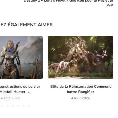
Destiny 2 « Luna’s Howl » God Roll pour le PvE et le
PvP
IEZ ÉGALEMENT AIMER
constructions de sorcier
Bête de la Réincarnation Comment
istfall Hunter –...
battre Rangifier
4 août 2026
4 août 2026