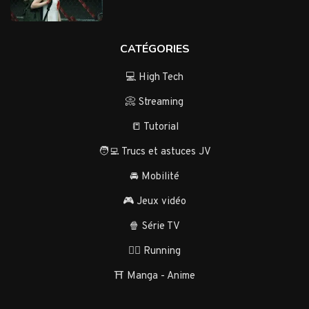
CATÉGORIES
💻 High Tech
📀 Streaming
📒 Tutorial
🧑‍💻 Trucs et astuces JV
🚘 Mobilité
🎮 Jeux vidéo
🍿 Série TV
🏃‍♂️ Running
⛩️ Manga - Anime