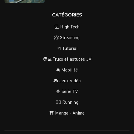
CATÉGORIES
💻 High Tech
📀 Streaming
📒 Tutorial
🧑‍💻 Trucs et astuces JV
🚘 Mobilité
🎮 Jeux vidéo
🍿 Série TV
🏃‍♂️ Running
⛩️ Manga - Anime