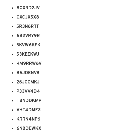
8CXRD2JV
CXCJX5X8
5R3N6RTF
682VRY9R
5KVW6KFK
53KEEKWJ
KM9RRW6V
86JDENV8
26JCCMKJ
P33VV4D4
T8NDDKMP
VHT4DME3
KRRN4NP6
6N8DEWKX