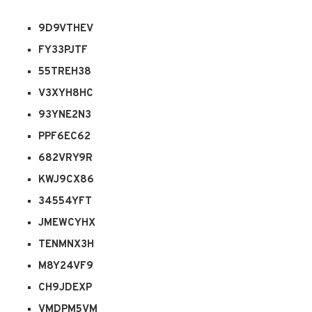
9D9VTHEV
FY33PJTF
55TREH38
V3XYH8HC
93YNE2N3
PPF6EC62
682VRY9R
KWJ9CX86
34554YFT
JMEWCYHX
TENMNX3H
M8Y24VF9
CH9JDEXP
VMDPM5VM