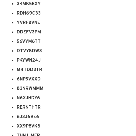
3KMK5EXY
RDH69C33
YVRF8VNE
DDEFV3PM
56VYM6TT
DTVY8DW3
PKYWN24J
M4TDD3TR
6NP5VXXD
83NRWMMM
N6XJHDY6
RERNTHTR
6J3J69E6
XX9P8VK8
THNJJMER