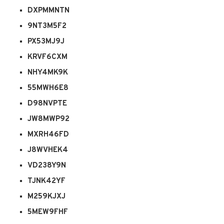
DXPMMNTN
9NT3M5F2
PX53MJ9J
KRVF6CXM
NHY4MK9K
55MWH6E8
D98NVPTE
JW8MWP92
MXRH46FD
J8WVHEK4
VD238Y9N
TJNK42YF
M259KJXJ
5MEW9FHF