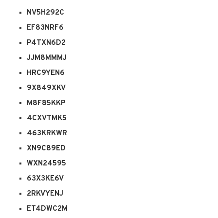
NV5H292C
EF83NRF6
P4TXN6D2
JJM8MMMJ
HRC9YEN6
9X849XKV
M8F85KKP
4CXVTMK5
463KRKWR
XN9C89ED
WXN24595
63X3KE6V
2RKVYENJ
ET4DWC2M