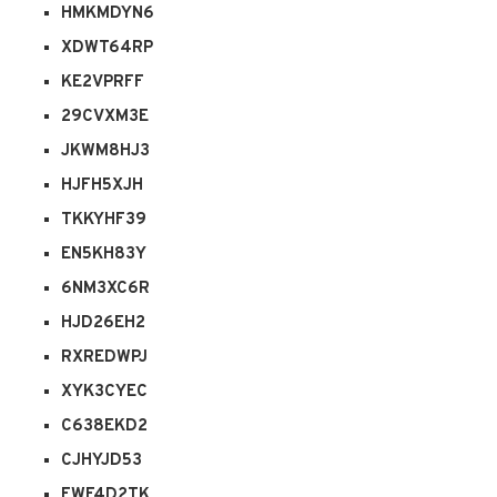
HMKMDYN6
XDWT64RP
KE2VPRFF
29CVXM3E
JKWM8HJ3
HJFH5XJH
TKKYHF39
EN5KH83Y
6NM3XC6R
HJD26EH2
RXREDWPJ
XYK3CYEC
C638EKD2
CJHYJD53
EWF4D2TK