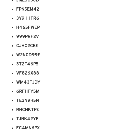
JME5C5CD
FPN5EM42
3Y9HHTR6
H465FWEP
999PRF2V
CJHC2CEE
W2NCD99E
3T2T46P5
VF826X88
WM43TJDY
6RFHFY5M
TE3N9H5N
RHCHKTPE
TJNK42YF
FC4MN6PX