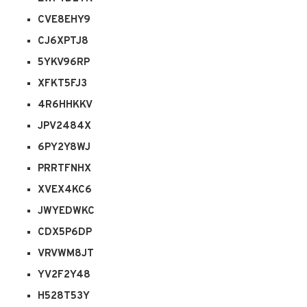
CVE8EHY9
CJ6XPTJ8
5YKV96RP
XFKT5FJ3
4R6HHKKV
JPV2484X
6PY2Y8WJ
PRRTFNHX
XVEX4KC6
JWYEDWKC
CDX5P6DP
VRVWM8JT
YV2F2Y48
H528T53Y