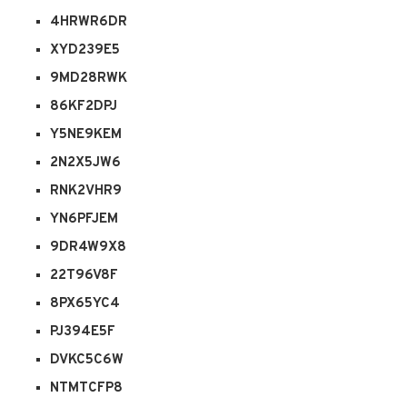
4HRWR6DR
XYD239E5
9MD28RWK
86KF2DPJ
Y5NE9KEM
2N2X5JW6
RNK2VHR9
YN6PFJEM
9DR4W9X8
22T96V8F
8PX65YC4
PJ394E5F
DVKC5C6W
NTMTCFP8