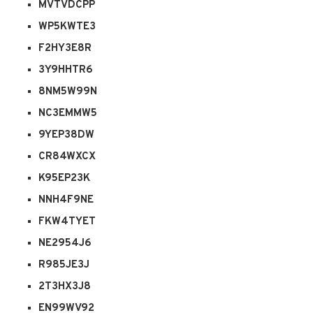
MVTVDCPP
WP5KWTE3
F2HY3E8R
3Y9HHTR6
8NM5W99N
NC3EMMW5
9YEP38DW
CR84WXCX
K95EP23K
NNH4F9NE
FKW4TYET
NE2954J6
R985JE3J
2T3HX3J8
EN99WV92