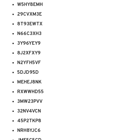
W5HY8EMH
29CVXM3E
8T93EWTX
N66C3XH3
3Y96YEY9
8J2XFXY9
N2YFH5VF
5DJD95D
MEHEJ8NK
RXWWHD55
3MW23PVV
32NV4VCN
45P2TKP8
NRH8YJC6