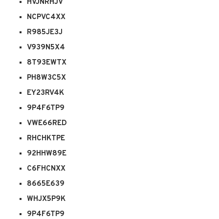
HVJNRHJV
NCPVC4XX
R985JE3J
V939N5X4
8T93EWTX
PH8W3C5X
EY23RV4K
9P4F6TP9
VWE66RED
RHCHKTPE
92HHW89E
C6FHCNXX
8665E639
WHJX5P9K
9P4F6TP9