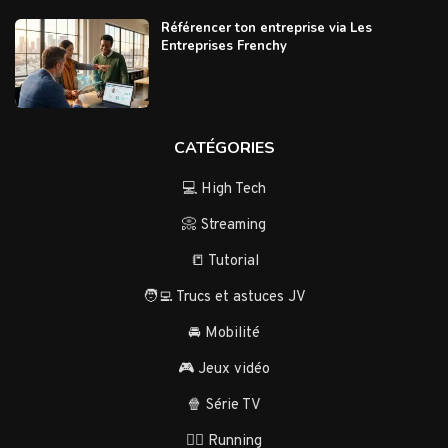
Référencer ton entreprise via Les
Entreprises Frenchy
CATÉGORIES
💻 High Tech
📀 Streaming
📒 Tutorial
🧑‍💻 Trucs et astuces JV
🚘 Mobilité
🎮 Jeux vidéo
🍿 Série TV
🏃‍♂️ Running