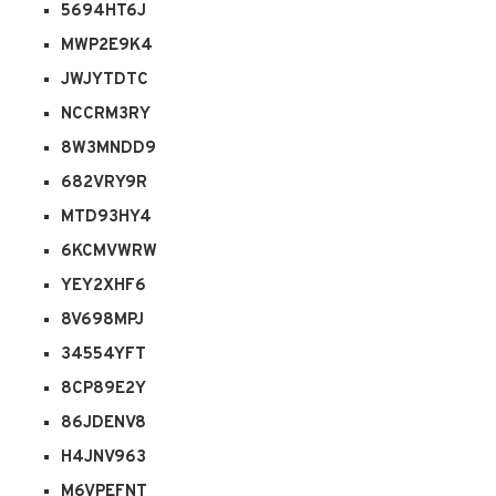
5694HT6J
MWP2E9K4
JWJYTDTC
NCCRM3RY
8W3MNDD9
682VRY9R
MTD93HY4
6KCMVWRW
YEY2XHF6
8V698MPJ
34554YFT
8CP89E2Y
86JDENV8
H4JNV963
M6VPEFNT