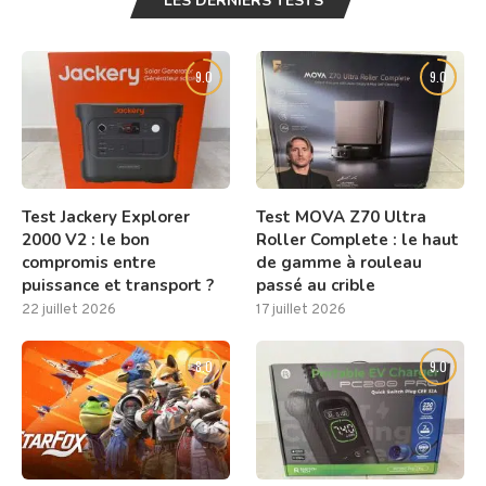
LES DERNIERS TESTS
9.0
9.0
Test Jackery Explorer
Test MOVA Z70 Ultra
2000 V2 : le bon
Roller Complete : le haut
compromis entre
de gamme à rouleau
puissance et transport ?
passé au crible
22 juillet 2026
17 juillet 2026
8.0
9.0