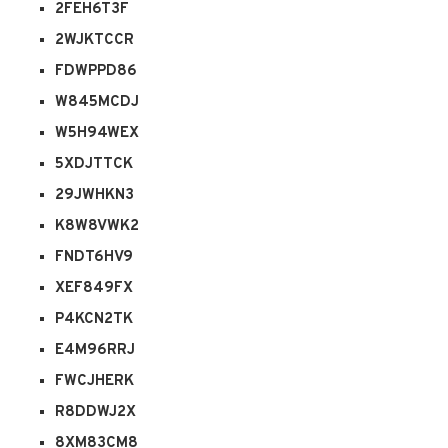
2FEH6T3F
2WJKTCCR
FDWPPD86
W845MCDJ
W5H94WEX
5XDJTTCK
29JWHKN3
K8W8VWK2
FNDT6HV9
XEF849FX
P4KCN2TK
E4M96RRJ
FWCJHERK
R8DDWJ2X
8XM83CM8