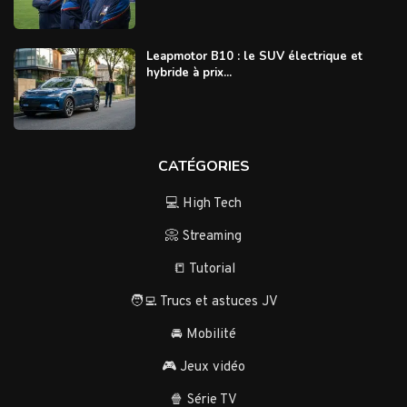
Leapmotor B10 : le SUV électrique et
hybride à prix...
CATÉGORIES
💻 High Tech
📀 Streaming
📒 Tutorial
🧑‍💻 Trucs et astuces JV
🚘 Mobilité
🎮 Jeux vidéo
🍿 Série TV