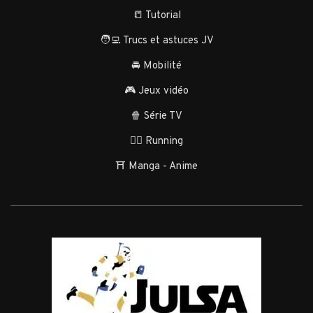
📒 Tutorial
🧑‍💻 Trucs et astuces JV
🚘 Mobilité
🎮 Jeux vidéo
🍿 Série TV
🏃‍♂️ Running
⛩️ Manga - Anime