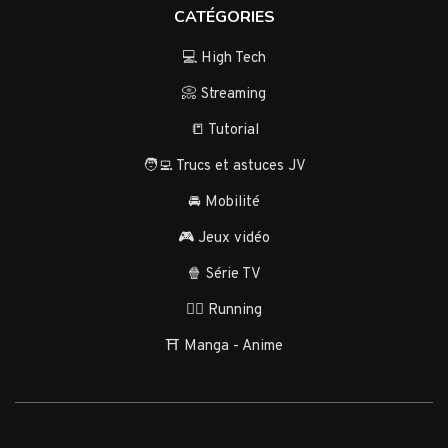
CATÉGORIES
💻 High Tech
📀 Streaming
📒 Tutorial
🧑‍💻 Trucs et astuces JV
🚘 Mobilité
🎮 Jeux vidéo
🍿 Série TV
🏃‍♂️ Running
⛩️ Manga - Anime