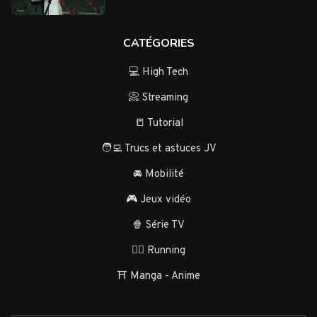
CATÉGORIES
💻 High Tech
📀 Streaming
📒 Tutorial
🧑‍💻 Trucs et astuces JV
🚘 Mobilité
🎮 Jeux vidéo
🍿 Série TV
🏃‍♂️ Running
⛩️ Manga - Anime