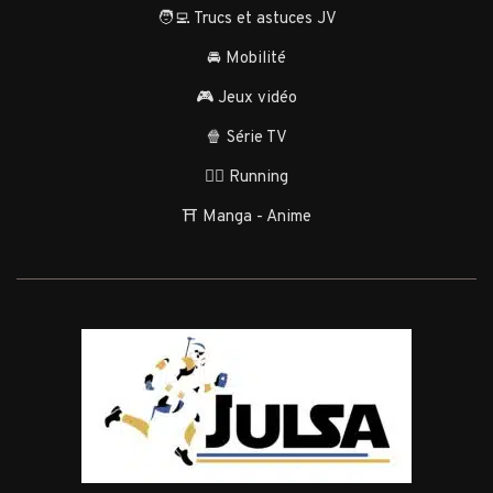
🧑‍💻 Trucs et astuces JV
🚘 Mobilité
🎮 Jeux vidéo
🍿 Série TV
🏃‍♂️ Running
⛩️ Manga - Anime