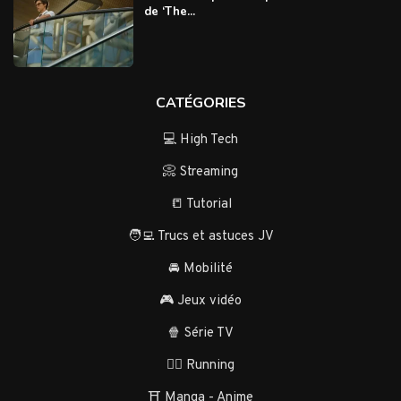
de ‘The...
CATÉGORIES
💻 High Tech
📀 Streaming
📒 Tutorial
🧑‍💻 Trucs et astuces JV
🚘 Mobilité
🎮 Jeux vidéo
🍿 Série TV
🏃‍♂️ Running
⛩️ Manga - Anime