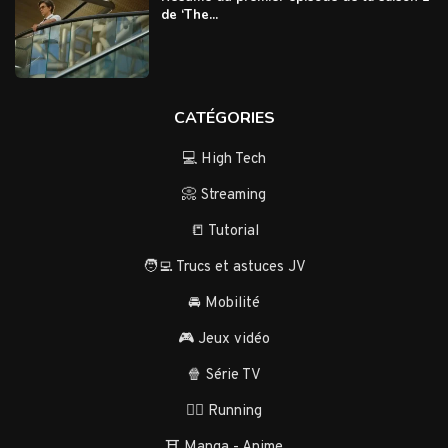
de ‘The...
CATÉGORIES
💻 High Tech
📀 Streaming
📒 Tutorial
🧑‍💻 Trucs et astuces JV
🚘 Mobilité
🎮 Jeux vidéo
🍿 Série TV
🏃‍♂️ Running
⛩️ Manga - Anime