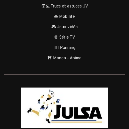
🧑‍💻 Trucs et astuces JV
🚘 Mobilité
🎮 Jeux vidéo
🍿 Série TV
🏃‍♂️ Running
⛩️ Manga - Anime