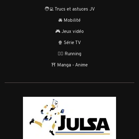
🧑‍💻 Trucs et astuces JV
🚘 Mobilité
🎮 Jeux vidéo
🍿 Série TV
🏃‍♂️ Running
⛩️ Manga - Anime