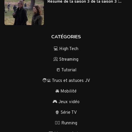
Résumé de la saison 3 de la saison 3 :...
CATÉGORIES
💻 High Tech
📀 Streaming
📒 Tutorial
🧑‍💻 Trucs et astuces JV
🚘 Mobilité
🎮 Jeux vidéo
🍿 Série TV
🏃‍♂️ Running