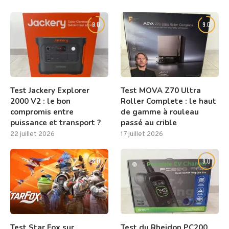
9.0
9.0
Test Jackery Explorer
Test MOVA Z70 Ultra
2000 V2 : le bon
Roller Complete : le haut
compromis entre
de gamme à rouleau
puissance et transport ?
passé au crible
22 juillet 2026
17 juillet 2026
8.0
9.0
Test Star Fox sur
Test du Rheidon PC200