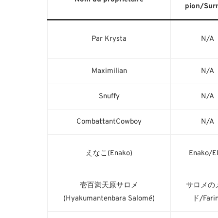
pion/Sur
Par Krysta
N/A
Maximilian
N/A
Snuffy
N/A
CombattantCowboy
N/A
えなこ(Enako)
Enako/E
壱百満天原サロメ
サロメの
(Hyakumantenbara Salomé)
ド/Fari