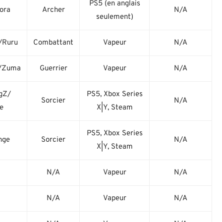
PS5 (en anglais
ra
Archer
N/A
seulement)
Ruru
Combattant
Vapeur
N/A
e/Zuma
Guerrier
Vapeur
N/A
ngZ/
PS5, Xbox Series
Sorcier
N/A
e
X|Y, Steam
PS5, Xbox Series
nge
Sorcier
N/A
X|Y, Steam
N/A
Vapeur
N/A
N/A
Vapeur
N/A