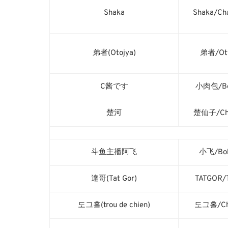
Shaka
Shaka/Cha
弟者(Otojya)
弟者/Ot
C酱です
小肉包/Bo
楚河
楚仙子/Ch
斗鱼主播阿飞
小飞/Bo
達哥(Tat Gor)
TATGOR/T
도그홀(trou de chien)
도그홀/Ch