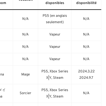
nom
disponibles
disponibilité
PS5 (en anglais
N/A
N/A
seulement)
N/A
Vapeur
N/A
N/A
Vapeur
N/A
N/A
Vapeur
N/A
PS5, Xbox Series
2024.3.22
lna
Mage
X|Y, Steam
2024.9.7
メイ
PS5, Xbox Series
Sorcier
N/A
na
X|Y, Steam