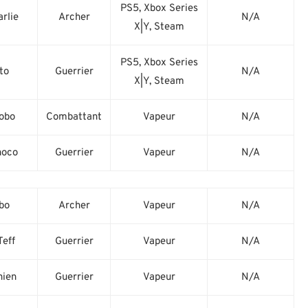
PS5, Xbox Series
rlie
Archer
N/A
X|Y, Steam
PS5, Xbox Series
to
Guerrier
N/A
X|Y, Steam
bo
Combattant
Vapeur
N/A
oco
Guerrier
Vapeur
N/A
bo
Archer
Vapeur
N/A
eff
Guerrier
Vapeur
N/A
ien
Guerrier
Vapeur
N/A