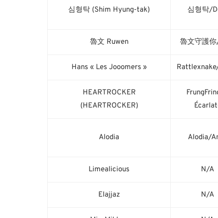
심형탁 (Shim Hyung-tak)
심형탁/Do
魯文 Ruwen
魯文守護你/
Hans « Les Jooomers »
Rattlexnak
HEARTROCKER
FrungFri
(HEARTROCKER)
Écarlat
Alodia
Alodia/A
Limealicious
N/A
Elajjaz
N/A