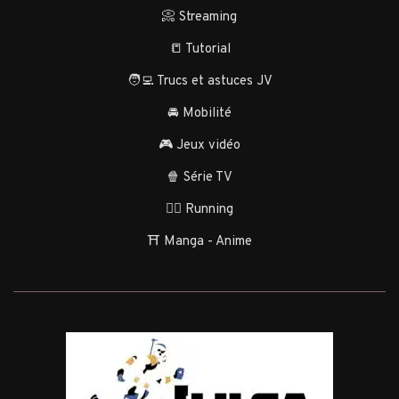
📀 Streaming
📒 Tutorial
🧑‍💻 Trucs et astuces JV
🚘 Mobilité
🎮 Jeux vidéo
🍿 Série TV
🏃‍♂️ Running
⛩️ Manga - Anime