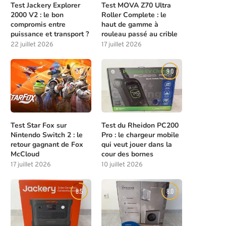
Test Jackery Explorer
Test MOVA Z70 Ultra
2000 V2 : le bon
Roller Complete : le
compromis entre
haut de gamme à
puissance et transport ?
rouleau passé au crible
22 juillet 2026
17 juillet 2026
8.0
9.0
Test Star Fox sur
Test du Rheidon PC200
Nintendo Switch 2 : le
Pro : le chargeur mobile
retour gagnant de Fox
qui veut jouer dans la
McCloud
cour des bornes
17 juillet 2026
10 juillet 2026
8.5
8.0