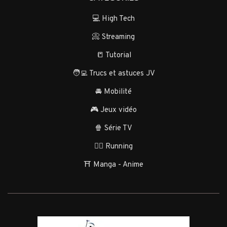
💻 High Tech
📀 Streaming
📒 Tutorial
🧑‍💻 Trucs et astuces JV
🚘 Mobilité
🎮 Jeux vidéo
🍿 Série TV
🏃‍♂️ Running
⛩️ Manga - Anime