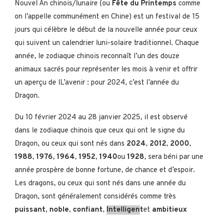
Nouvel An chinois/lunaire (ou
Fête du Printemps
comme
on l’appelle communément en Chine) est un festival de 15
jours qui célèbre le début de la nouvelle année pour ceux
qui suivent un calendrier luni-solaire traditionnel. Chaque
année, le zodiaque chinois reconnaît l’un des douze
animaux sacrés pour représenter les mois à venir et offrir
un aperçu de lL’avenir : pour 2024, c’est l’année du
Dragon.
Du 10 février 2024 au 28 janvier 2025, il est observé
dans le zodiaque chinois que ceux qui ont le signe du
Dragon, ou ceux qui sont nés dans
2024
,
2012
,
2000
,
1988
,
1976
,
1964
,
1952
,
1940
ou
1928
, sera béni par une
année prospère de bonne fortune, de chance et d’espoir.
Les dragons, ou ceux qui sont nés dans une année du
Dragon, sont généralement considérés comme très
puissant
,
noble
,
confiant
,
Intelligen
t
et
ambitieux