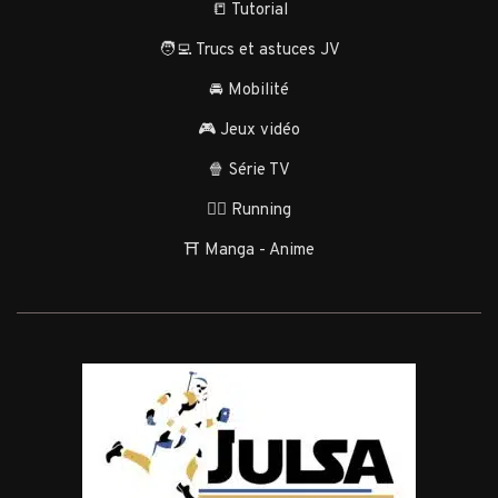
📒 Tutorial
🧑‍💻 Trucs et astuces JV
🚘 Mobilité
🎮 Jeux vidéo
🍿 Série TV
🏃‍♂️ Running
⛩️ Manga - Anime