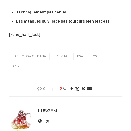
Techniquement pas génial
Les attaques du village pas toujours bien placées
[/one_half_last]
LACRIMOSA OF DANA
PS VITA
PS4
YS
YS VIII
0
0
LUSGEM