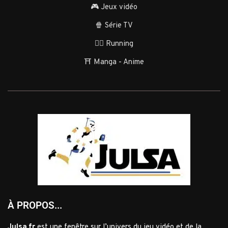
🎮 Jeux vidéo
🍿 Série TV
🏃‍♂️ Running
⛩️ Manga - Anime
À PROPOS...
Julsa.fr
est une fenêtre sur l’univers du jeu vidéo et de la