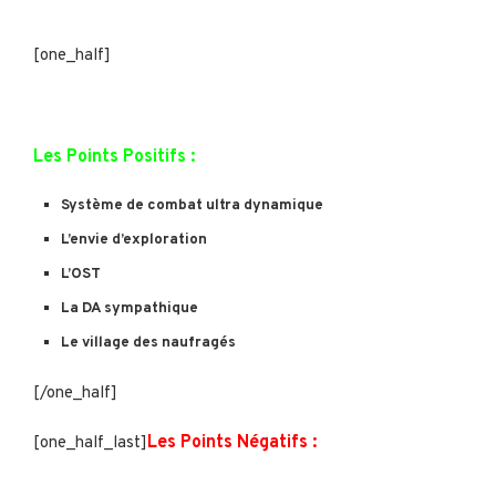
[one_half]
Les Points Positifs :
Système de combat ultra dynamique
L’envie d’exploration
L’OST
La DA sympathique
Le village des naufragés
[/one_half]
Les Points Négatifs :
[one_half_last]