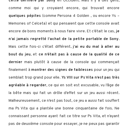
cette dernière par Sony
en Occident. Mais il y a des gens,
comme moi qui y croyaient encore, qui trouvait encore
quelques pépites
(comme Persona 4 Golden , ou encore Ys –
Memories of Celceta) et qui pensaient que cette console avait
encore de bons moments à nous faire vivre. Et c’était le cas,
je
n’ai jamais regretté l’achat de la petite portable de Sony
.
Mais cette fois-ci c’était différent,
j’ai eu du mal à aller au
bout du jeu
, et
ce n’était pas à cause de la qualité
de ce
dernier
mais plutôt à cause de la console qui commençait
finalement à
montrer des signes de faiblesses
pour un jeu qui
semblait trop grand pour elle.
Ys VIII sur Ps Vita n’est pas très
agréable à regarder,
ce qui en soit est excusable, vu l’âge de
la bête mais qui fait un drôle d’effet sur un jeu aussi récent.
Malheureusement, ce n’est pas tout, ce jeu a aussi fait souffert
ma Ps Vita qui a plantée une bonne cinquantaine de fois. Ne
connaissant personne ayant fait ce titre sur Ps Vita, et n’ayant
pas de deuxième console pour essayer, je ne peux pas garantir