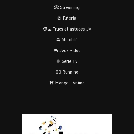
📀 Streaming
📒 Tutorial
🧑‍💻 Trucs et astuces JV
🚘 Mobilité
🎮 Jeux vidéo
🍿 Série TV
🏃‍♂️ Running
⛩️ Manga - Anime