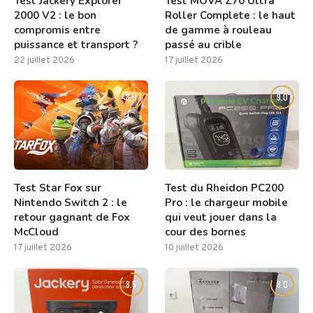
Test Jackery Explorer
Test MOVA Z70 Ultra
2000 V2 : le bon
Roller Complete : le haut
compromis entre
de gamme à rouleau
puissance et transport ?
passé au crible
22 juillet 2026
17 juillet 2026
8.0
9.0
Test Star Fox sur
Test du Rheidon PC200
Nintendo Switch 2 : le
Pro : le chargeur mobile
retour gagnant de Fox
qui veut jouer dans la
McCloud
cour des bornes
17 juillet 2026
10 juillet 2026
8.5
8.0