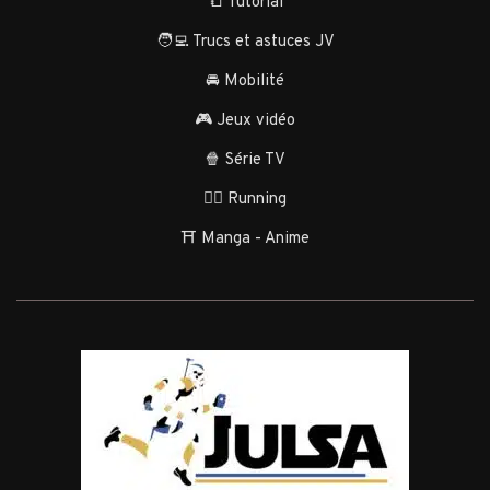
📒 Tutorial
🧑‍💻 Trucs et astuces JV
🚘 Mobilité
🎮 Jeux vidéo
🍿 Série TV
🏃‍♂️ Running
⛩️ Manga - Anime