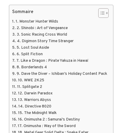
Sommaire
1. Monster Hunter Wilds
2. Shinobi : Art of Vengeance
3. Sonic Racing Cross World
4. Digimon Story Time Stranger
5. Lost Soul Aside
6. Split Fiction
7. Like a Dragon : Pirate Yakuza in Hawaï
8. Borderlands 4
9. Dave the Diver – Ichiban’s Holiday Content Pack
10. WWE 2K25
11. Splitgate 2
12. Darwin Paradox
13. Warriors Abyss
14. Directive 8020
15. The Midnight Walk
16. Onimusha 2 : Samurai’s Destiny
17. Onimusha : Way of the Sword
18. Metal Gear Solid Delta : Snake Eater