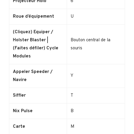
Projecteur Holo
6
Roue d’équipement
U
(Cliquez) Equiper /
Holster Blaster |
Bouton central de la
(Faites défiler) Cycle
souris
Modules
Appeler Speeder /
Y
Navire
Siffler
T
Nix Pulse
B
Carte
M