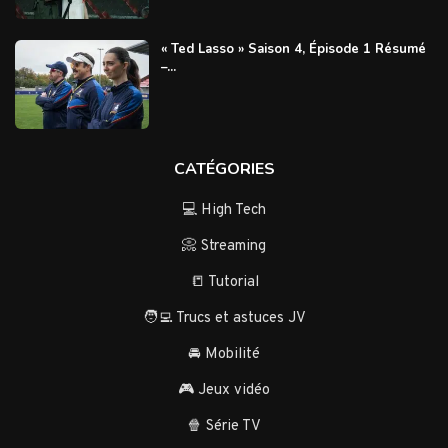
« Ted Lasso » Saison 4, Épisode 1 Résumé
–...
CATÉGORIES
💻 High Tech
📀 Streaming
📒 Tutorial
🧑‍💻 Trucs et astuces JV
🚘 Mobilité
🎮 Jeux vidéo
🍿 Série TV