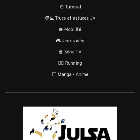
📒 Tutorial
🧑‍💻 Trucs et astuces JV
🚘 Mobilité
🎮 Jeux vidéo
🍿 Série TV
🏃‍♂️ Running
⛩️ Manga - Anime