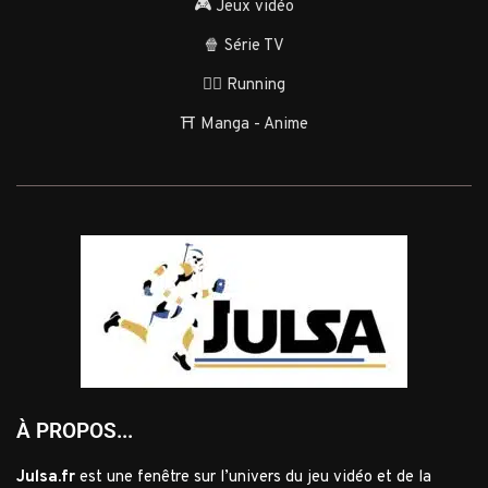
🎮 Jeux vidéo
🍿 Série TV
🏃‍♂️ Running
⛩️ Manga - Anime
À PROPOS...
Julsa.fr
est une fenêtre sur l’univers du jeu vidéo et de la