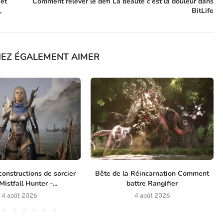
 et
Comment relever le défi La beauté c’est la douleur dans
,
BitLife
IEZ ÉGALEMENT AIMER
constructions de sorcier
Bête de la Réincarnation Comment
istfall Hunter –...
battre Rangifier
4 août 2026
4 août 2026