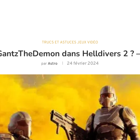
TRUCS ET ASTUCES JEUX VIDÉO
GantzTheDemon dans Helldivers 2 ?
24 février 2024
par
Astro