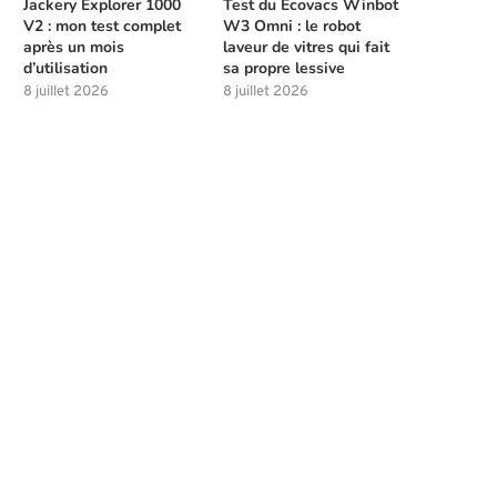
Jackery Explorer 1000
Test du Ecovacs Winbot
V2 : mon test complet
W3 Omni : le robot
après un mois
laveur de vitres qui fait
d’utilisation
sa propre lessive
8 juillet 2026
8 juillet 2026
Meilleures compétences à débloquer
Les solutions de chasse à l
tôt dans Beast of...
la...
4 août 2026
4 août 2026