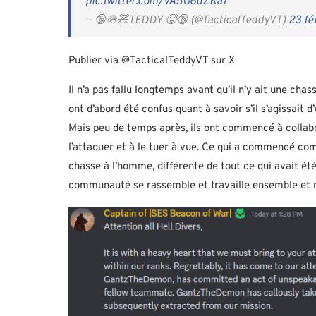
pic.twitter.com/vA5G6dZKa7
— 🔞🪖🧸TEDDY 🥵🔞 (@TacticalTeddyVT)
23 fé
Publier via @TacticalTeddyVT sur X
Il n’a pas fallu longtemps avant qu’il n’y ait une ch
ont d’abord été confus quant à savoir s’il s’agissait 
Mais peu de temps après, ils ont commencé à collabore
l’attaquer et à le tuer à vue. Ce qui a commencé co
chasse à l’homme, différente de tout ce qui avait été
communauté se rassemble et travaille ensemble et mo