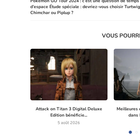
Pokemon GO Tour 2024 : c’est une question de temps
d’espace Étude spéciale : devriez-vous choisir Turtwig
Chimchar ou Piplup ?
VOUS POURR
Attack on Titan 3 Digital Deluxe
Meilleures 
Edition bénéficie...
dans M
5 août 2026