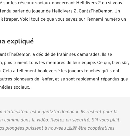
ué sur les réseaux sociaux concernant Helldivers 2 ou si vous
endu parler du joueur de Helldivers 2, GantzTheDemon. Un
attraper. Voici tout ce que vous savez sur l’ennemi numéro un
a expliqué
antzTheDemon, a décidé de trahir ses camarades. Ils se
on, puis tuaient tous les membres de leur équipe. Ce qui, bien sûr,
u. Cela a tellement bouleversé les joueurs touchés qu’ils ont
 autres plongeurs de l’enfer, et se sont rapidement répandus que
 médias sociaux.
m d’utilisateur est « gantzthedemon ». Ils restent pour la
on comme dans la vidéo. Restez en sécurité. S’il vous plaît,
nos plongées puissent à nouveau 🙏🏾 être coopératives