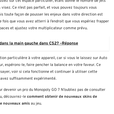
ssiez sur cet espace particulier, étant donné le nombre de jets
 visez. Ce n’est pas parfait, et vous pouvez toujours vous
ais toute façon de pousser les enjeux dans votre direction est
e fois que vous avez atterri à l’endroit que vous espériez frapper
espaces et ajustez votre multiplicateur comme prévu.
 dans la main gauche dans CS2? –Réponse
n particulière à votre appareil, car si vous le laissez sur Auto
r, espérons-le, faire pencher la balance en votre faveur. Ce
ayer, voir si cela fonctionne et continuer à utiliser cette
us avez suffisamment expérimenté.
our devenir un pro du Monopoly GO ? N’oubliez pas de consulter
jeu, découvrez-le
comment obtenir de nouveaux skins de
de nouveaux amis
au jeu.