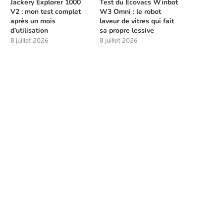
Jackery Explorer 1000
Test du Ecovacs Winbot
V2 : mon test complet
W3 Omni : le robot
après un mois
laveur de vitres qui fait
d’utilisation
sa propre lessive
8 juillet 2026
8 juillet 2026
Meilleures compétences à débloquer
Les solutions de chasse à l
tôt dans Beast of...
la...
4 août 2026
4 août 2026