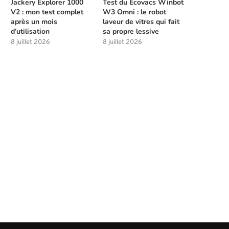
Jackery Explorer 1000
Test du Ecovacs Winbot
V2 : mon test complet
W3 Omni : le robot
après un mois
laveur de vitres qui fait
d’utilisation
sa propre lessive
8 juillet 2026
8 juillet 2026
Meilleures compétences à débloquer
Les solutions de chasse à l
tôt dans Beast of...
la...
4 août 2026
4 août 2026