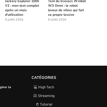
Jackery Explorer 1000
Test du Ecovacs Winbot
Meilleures compétences à débloquer
Les solutions de chasse à l
V2 : mon test complet
W3 Omni : le robot
tôt dans Beast of...
la...
après un mois
laveur de vitres qui fait
d’utilisation
sa propre lessive
4 août 2026
4 août 2026
8 juillet 2026
8 juillet 2026
CATÉGORIES
gérer ta
💻 High Tech
📀 Streaming
📒 Tutorial