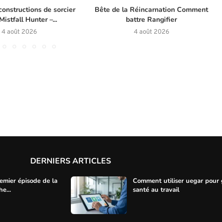
constructions de sorcier
Bête de la Réincarnation Comment
istfall Hunter –...
battre Rangifier
4 août 2026
4 août 2026
DERNIERS ARTICLES
mier épisode de la
Comment utiliser uegar pour 
e...
santé au travail