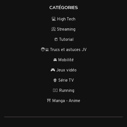
CATÉGORIES
💻 High Tech
📀 Streaming
📒 Tutorial
🧑‍💻 Trucs et astuces JV
🚘 Mobilité
🎮 Jeux vidéo
🍿 Série TV
🏃‍♂️ Running
⛩️ Manga - Anime