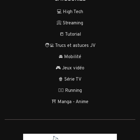
💻 High Tech
📀 Streaming
📒 Tutorial
🧑‍💻 Trucs et astuces JV
🚘 Mobilité
🎮 Jeux vidéo
🍿 Série TV
🏃‍♂️ Running
⛩️ Manga - Anime