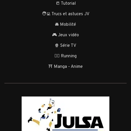
📒 Tutorial
🧑‍💻 Trucs et astuces JV
🚘 Mobilité
🎮 Jeux vidéo
🍿 Série TV
🏃‍♂️ Running
⛩️ Manga - Anime