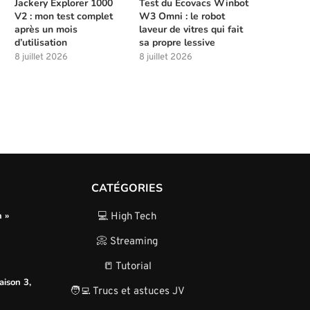
Jackery Explorer 1000
Test du Ecovacs Winbot
V2 : mon test complet
W3 Omni : le robot
après un mois
laveur de vitres qui fait
d’utilisation
sa propre lessive
8 juillet 2026
8 juillet 2026
CATÉGORIES
n »
💻 High Tech
📀 Streaming
📒 Tutorial
aison 3,
🧑‍💻 Trucs et astuces JV