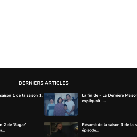
DERNIERS ARTICLES
aison 1 de la saison 1,
La fin de « La Dernière Maiso
expliquait –...
on 2 de ‘Sugar’
Résumé de la saison 3 de la s
...
épisode...