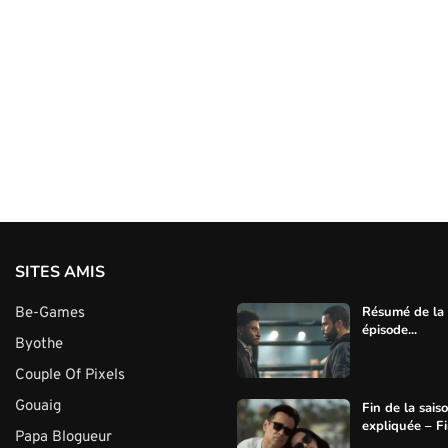
SITES AMIS
Résumé de la s
Be-Games
épisode...
Byothe
Couple Of Pixels
Gouaig
Fin de la sais
expliquée – Fin
Papa Blogueur