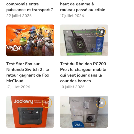
compromis entre
haut de gamme à
puissance et transport ?
rouleau passé au crible
22 juillet 2026
17 juillet 2026
8.0
9.0
Test Star Fox sur
Test du Rheidon PC200
Meilleures compétences à débloquer
Les solutions de chasse à l
Nintendo Switch 2 : le
Pro : le chargeur mobile
tôt dans Beast of...
la...
retour gagnant de Fox
qui veut jouer dans la
4 août 2026
4 août 2026
McCloud
cour des bornes
17 juillet 2026
10 juillet 2026
8.5
8.0