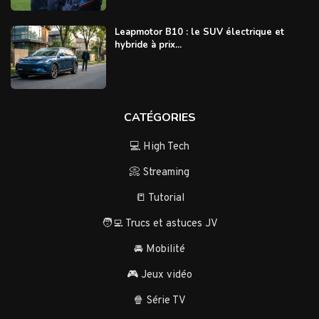
Leapmotor B10 : le SUV électrique et
hybride à prix...
CATÉGORIES
💻 High Tech
📀 Streaming
📒 Tutorial
🧑‍💻 Trucs et astuces JV
🚘 Mobilité
🎮 Jeux vidéo
🍿 Série TV