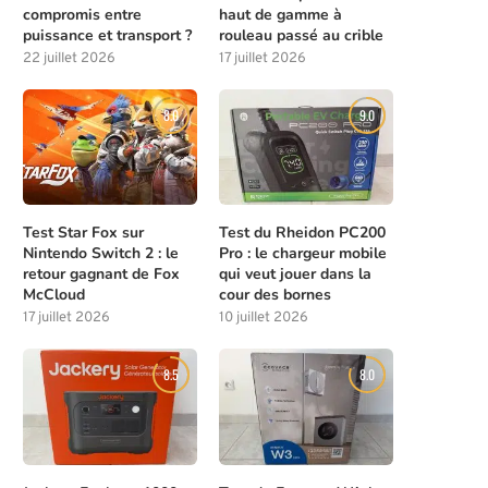
compromis entre
haut de gamme à
puissance et transport ?
rouleau passé au crible
22 juillet 2026
17 juillet 2026
8.0
9.0
Meilleures compétences à débloquer
Les solutions de chasse à l
tôt dans Beast of...
la...
4 août 2026
4 août 2026
Test Star Fox sur
Test du Rheidon PC200
Nintendo Switch 2 : le
Pro : le chargeur mobile
retour gagnant de Fox
qui veut jouer dans la
McCloud
cour des bornes
17 juillet 2026
10 juillet 2026
8.5
8.0