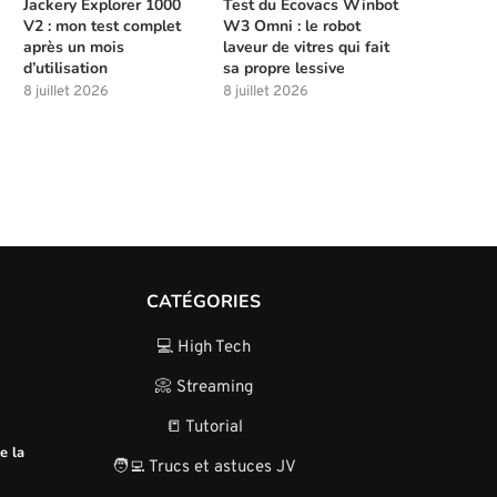
Jackery Explorer 1000
Test du Ecovacs Winbot
V2 : mon test complet
W3 Omni : le robot
après un mois
laveur de vitres qui fait
d’utilisation
sa propre lessive
8 juillet 2026
8 juillet 2026
CATÉGORIES
💻 High Tech
📀 Streaming
📒 Tutorial
e la
🧑‍💻 Trucs et astuces JV