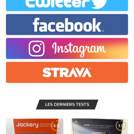
LES DERNIERS TESTS
9.0
9.0