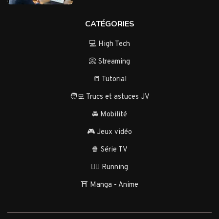
CATÉGORIES
💻 High Tech
📀 Streaming
📒 Tutorial
🧑‍💻 Trucs et astuces JV
🚘 Mobilité
🎮 Jeux vidéo
🍿 Série TV
🏃‍♂️ Running
⛩️ Manga - Anime