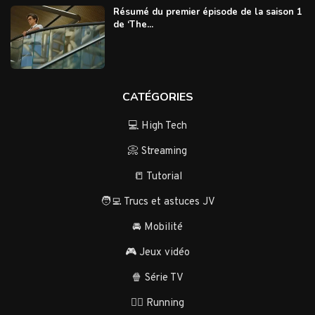
Résumé du premier épisode de la saison 1
de ‘The...
CATÉGORIES
💻 High Tech
📀 Streaming
📒 Tutorial
🧑‍💻 Trucs et astuces JV
🚘 Mobilité
🎮 Jeux vidéo
🍿 Série TV
🏃‍♂️ Running