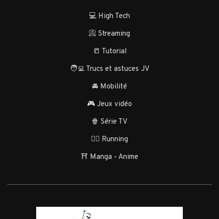
💻 High Tech
📀 Streaming
📒 Tutorial
🧑‍💻 Trucs et astuces JV
🚘 Mobilité
🎮 Jeux vidéo
🍿 Série TV
🏃‍♂️ Running
⛩️ Manga - Anime