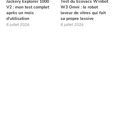
Jackery Explorer 1000
Test du Ecovacs Winbot
V2 : mon test complet
W3 Omni : le robot
après un mois
laveur de vitres qui fait
d’utilisation
sa propre lessive
8 juillet 2026
8 juillet 2026
Meilleures compétences à débloquer
Les solutions de chasse à l