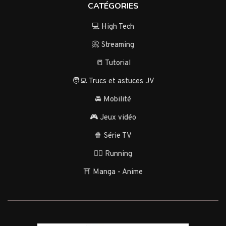
CATÉGORIES
💻 High Tech
📀 Streaming
📒 Tutorial
🧑‍💻 Trucs et astuces JV
🚘 Mobilité
🎮 Jeux vidéo
🍿 Série TV
🏃‍♂️ Running
⛩️ Manga - Anime