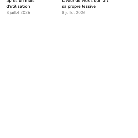
après un mois
laveur de vitres qui fait
d’utilisation
sa propre lessive
8 juillet 2026
8 juillet 2026
Meilleures compétences à débloquer
Les solutions de chasse à l