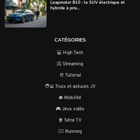
Leapmotor B10 : le SUV électrique et
hybride à prix...
CATÉGORIES
💻 High Tech
📀 Streaming
📒 Tutorial
🧑‍💻 Trucs et astuces JV
🚘 Mobilité
🎮 Jeux vidéo
🍿 Série TV
🏃‍♂️ Running