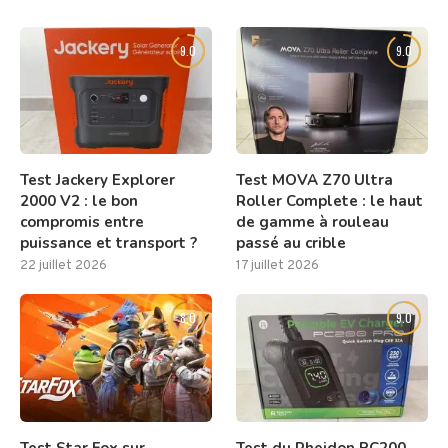
9.0
9.0
Test Jackery Explorer
Test MOVA Z70 Ultra
2000 V2 : le bon
Roller Complete : le haut
compromis entre
de gamme à rouleau
puissance et transport ?
passé au crible
22 juillet 2026
17 juillet 2026
8.0
9.0