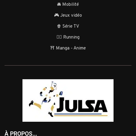
🚘 Mobilité
🎮 Jeux vidéo
🍿 Série TV
🏃‍♂️ Running
⛩️ Manga - Anime
À PROPOS...