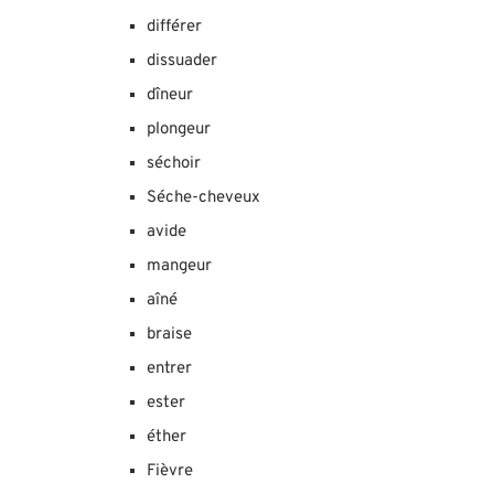
différer
dissuader
dîneur
plongeur
séchoir
Séche-cheveux
avide
mangeur
aîné
braise
entrer
ester
éther
Fièvre