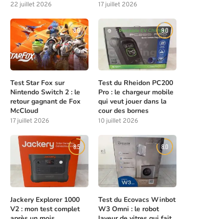
22 juillet 2026
17 juillet 2026
8.0
9.0
Test Star Fox sur
Test du Rheidon PC200
Nintendo Switch 2 : le
Pro : le chargeur mobile
retour gagnant de Fox
qui veut jouer dans la
McCloud
cour des bornes
17 juillet 2026
10 juillet 2026
8.5
8.0
Jackery Explorer 1000
Test du Ecovacs Winbot
V2 : mon test complet
W3 Omni : le robot
après un mois
laveur de vitres qui fait