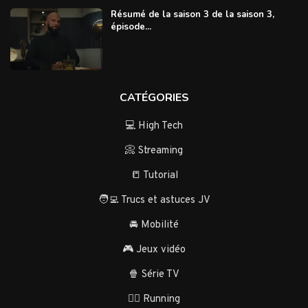
Résumé de la saison 3 de la saison 3,
épisode...
CATÉGORIES
💻 High Tech
📀 Streaming
📒 Tutorial
🧑‍💻 Trucs et astuces JV
🚘 Mobilité
🎮 Jeux vidéo
🍿 Série TV
🏃‍♂️ Running